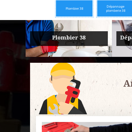
Dépannage
Plombier 38
plomberie 38
rie 38
Urgence fuite plomberie 38
Entre
A