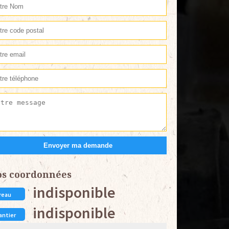
os coordonnées
indisponible
reau
indisponible
antier