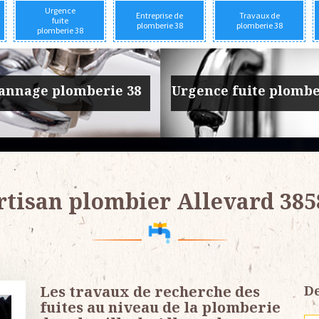
Urgence
Entreprise de
Travaux de
fuite
plomberie 38
plomberie 38
plomberie 38
prise de plomberie 38
Travaux de plomber
rtisan plombier Allevard 385
Les travaux de recherche des
De
fuites au niveau de la plomberie