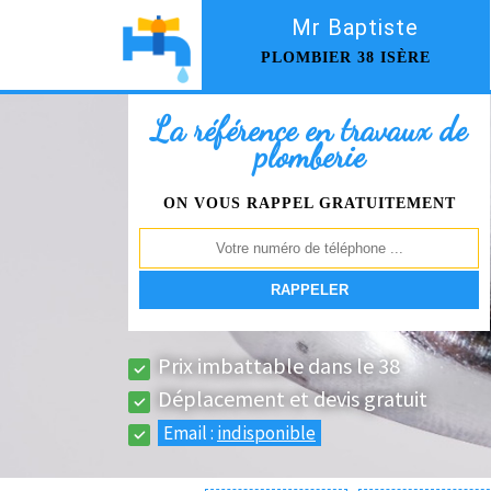
Mr Baptiste
PLOMBIER 38 ISÈRE
La référence en travaux de
plomberie
ON VOUS RAPPEL GRATUITEMENT
Prix imbattable dans le 38
Déplacement et devis gratuit
Email :
indisponible