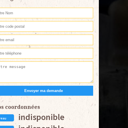
os coordonnées
indisponible
reau