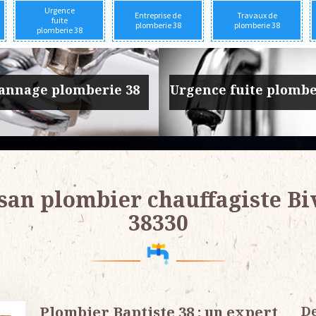
Urgence
Entreprise de
Travaux de
fuite
plomberie 38
plomberie 38
plomberie 38
prise de plomberie 38
Travaux de plomber
san plombier chauffagiste Bi
38330
Plombier Baptiste 38 : un expert
De