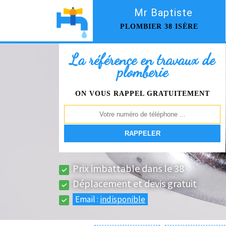
Mr Baptiste
PLOMBIER 38 ISÈRE
La référence en travaux de
plomberie
ON VOUS RAPPEL GRATUITEMENT
Prix imbattable dans le 38
Déplacement et devis gratuit
Email :
indisponible