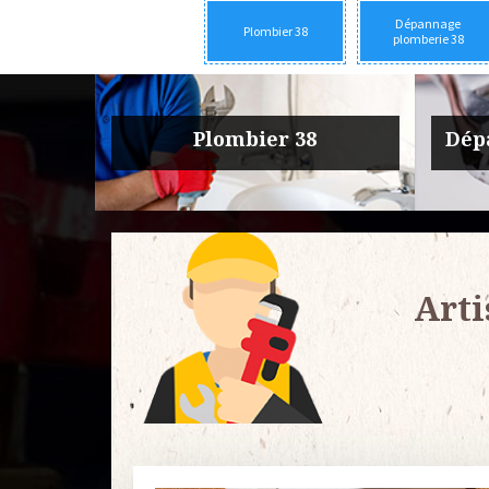
Dépannage
Plombier 38
plomberie 38
rie 38
Urgence fuite plomberie 38
Entre
Arti