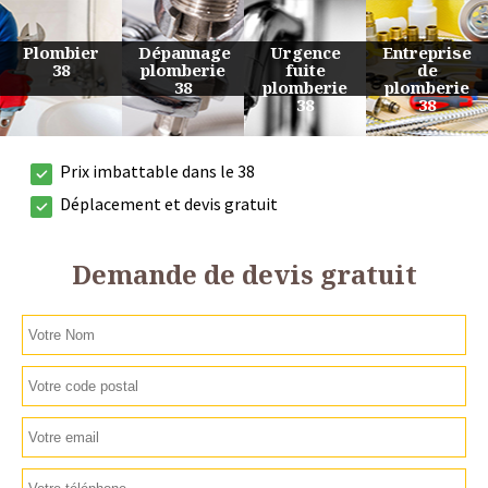
Urgence
Entreprise
Travaux
Devis
fuite
de
de
plomberie
plomberie
plomberie
plomberie
38
38
38
38
Prix imbattable dans le 38
Déplacement et devis gratuit
Demande de devis gratuit