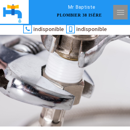
Mr Baptiste
PLOMBIER 38 ISÈRE
indisponible
indisponible