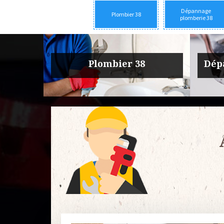
Dépannage
Plombier 38
plomberie 38
rie 38
Urgence fuite plomberie 38
Entre