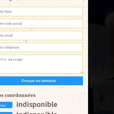
os coordonnées
indisponible
reau