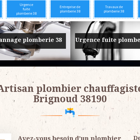
Urgence
Entreprise de
Travaux de
fuite
plomberie 38
plomberie 38
plomberie 38
prise de plomberie 38
Travaux de plomber
Artisan plombier chauffagist
Brignoud 38190
Avez-vous besoin d’un plombier
De