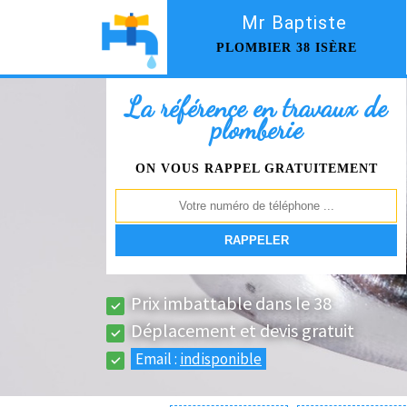
Mr Baptiste
PLOMBIER 38 ISÈRE
La référence en travaux de
plomberie
ON VOUS RAPPEL GRATUITEMENT
Prix imbattable dans le 38
Déplacement et devis gratuit
Email :
indisponible