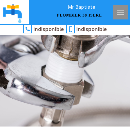
Mr Baptiste
PLOMBIER 38 ISÈRE
indisponible
indisponible