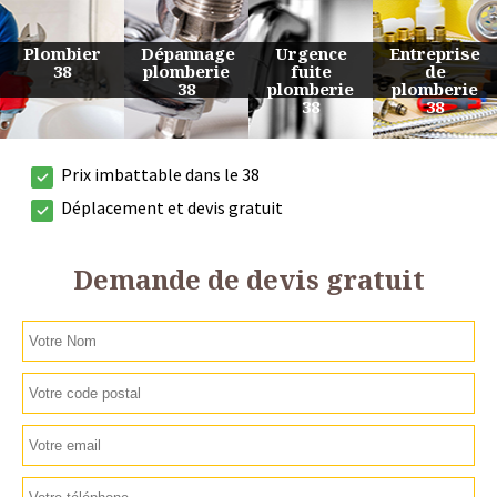
Urgence
Entreprise
Travaux
Devis
fuite
de
de
plomberie
plomberie
plomberie
plomberie
38
38
38
38
Prix imbattable dans le 38
Déplacement et devis gratuit
Demande de devis gratuit