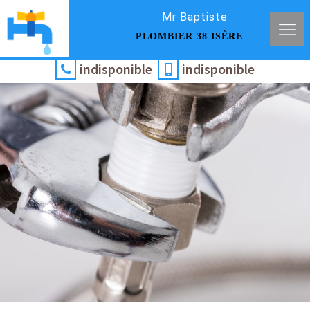
Mr Baptiste
PLOMBIER 38 ISÈRE
indisponible
indisponible