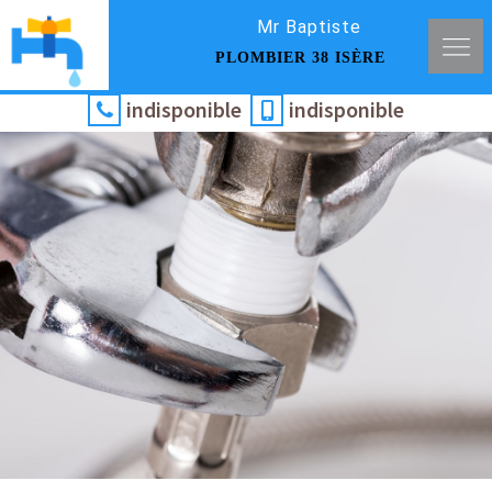
Mr Baptiste
PLOMBIER 38 ISÈRE
indisponible
indisponible