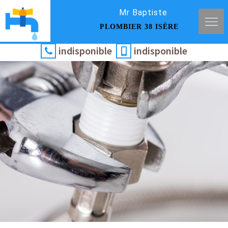
Mr Baptiste
PLOMBIER 38 ISÈRE
indisponible
indisponible