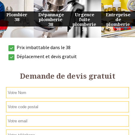
Urgence
Entreprise
Travaux
Devis
fuite
de
de
plomberie
plomberie
plomberie
plomberie
38
38
38
38
Prix imbattable dans le 38
Déplacement et devis gratuit
Demande de devis gratuit