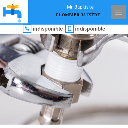
Mr Baptiste
PLOMBIER 38 ISÈRE
indisponible
indisponible