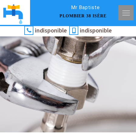
Mr Baptiste
PLOMBIER 38 ISÈRE
indisponible
indisponible