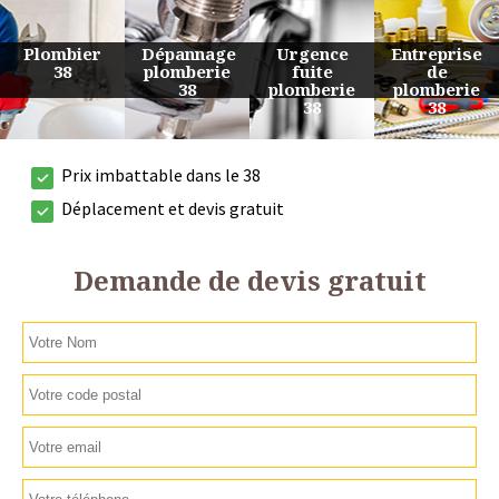
Urgence
Entreprise
Travaux
Devis
fuite
de
de
plomberie
plomberie
plomberie
plomberie
38
38
38
38
Prix imbattable dans le 38
Déplacement et devis gratuit
Demande de devis gratuit