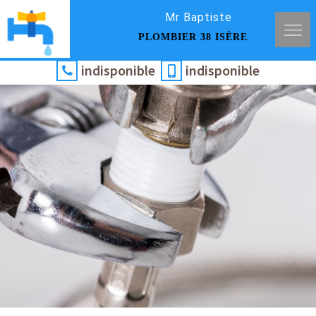
Mr Baptiste
PLOMBIER 38 ISÈRE
indisponible
indisponible