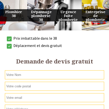
Urgence
Entreprise
Travaux
Devis
fuite
de
de
plomberie
plomberie
plomberie
plomberie
38
38
38
38
Prix imbattable dans le 38
Déplacement et devis gratuit
Demande de devis gratuit