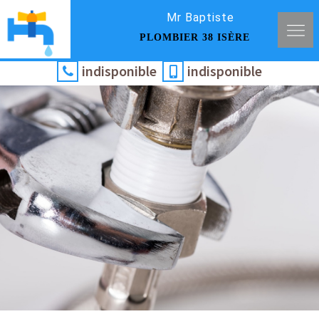
Mr Baptiste
PLOMBIER 38 ISÈRE
indisponible
indisponible