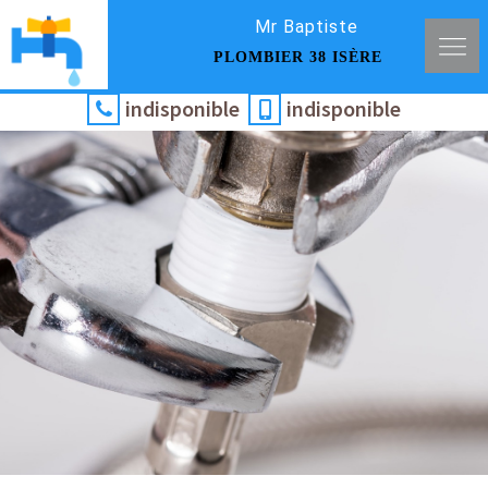
Mr Baptiste
PLOMBIER 38 ISÈRE
indisponible
indisponible