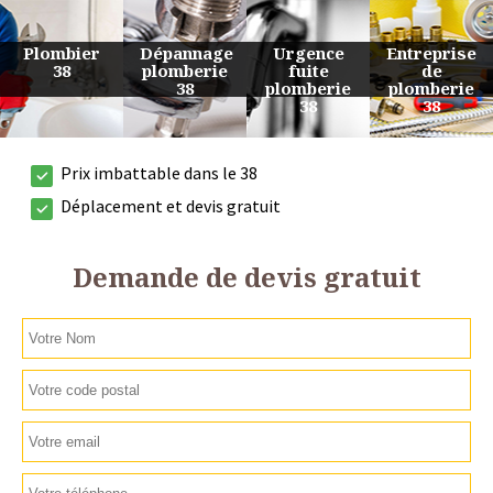
Urgence
Entreprise
Travaux
Devis
fuite
de
de
plomberie
plomberie
plomberie
plomberie
38
38
38
38
Prix imbattable dans le 38
Déplacement et devis gratuit
Demande de devis gratuit