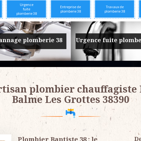
Urgence
Entreprise de
Travaux de
fuite
plomberie 38
plomberie 38
plomberie 38
prise de plomberie 38
Travaux de plomber
tisan plombier chauffagiste
Balme Les Grottes 38390
Plombier Baptiste 38 : le
De