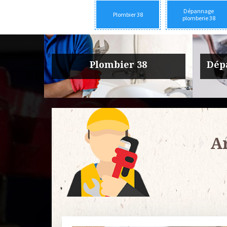
Dépannage
Plombier 38
plomberie 38
rie 38
Urgence fuite plomberie 38
Entre
Ar