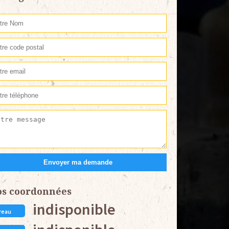
os coordonnées
indisponible
reau