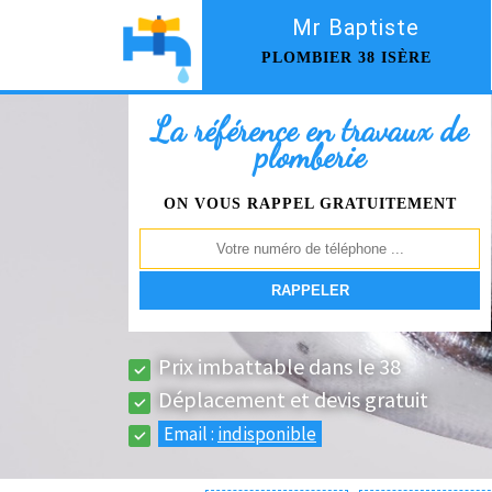
Mr Baptiste
PLOMBIER 38 ISÈRE
La référence en travaux de
plomberie
ON VOUS RAPPEL GRATUITEMENT
Prix imbattable dans le 38
Déplacement et devis gratuit
Email :
indisponible