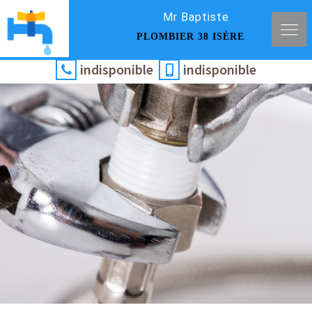
Mr Baptiste
PLOMBIER 38 ISÈRE
indisponible
indisponible