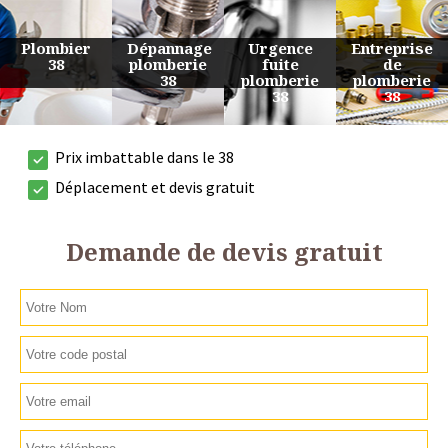
Urgence
Entreprise
Travaux
Devis
fuite
de
de
plomberie
plomberie
plomberie
plomberie
38
38
38
38
Prix imbattable dans le 38
Déplacement et devis gratuit
Demande de devis gratuit