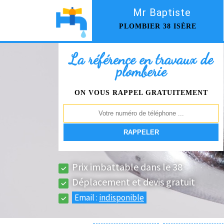
Mr Baptiste
PLOMBIER 38 ISÈRE
La référence en travaux de
plomberie
ON VOUS RAPPEL GRATUITEMENT
Prix imbattable dans le 38
Déplacement et devis gratuit
Email :
indisponible