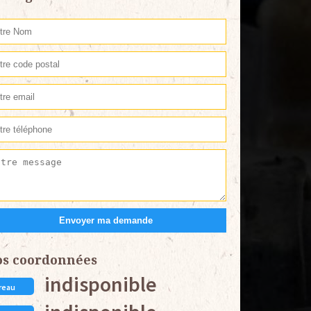
os coordonnées
indisponible
reau