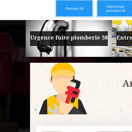
Dépannage
Plombier 38
plomberie 38
rie 38
Urgence fuite plomberie 38
Entre
Ar