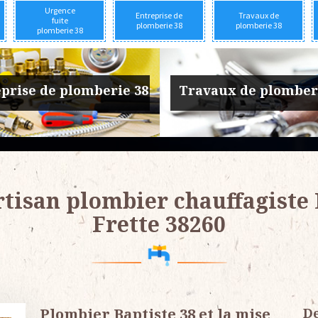
Urgence
Entreprise de
Travaux de
fuite
plomberie 38
plomberie 38
plomberie 38
prise de plomberie 38
Travaux de plomber
tisan plombier chauffagiste
Frette 38260
Plombier Baptiste 38 et la mise
De