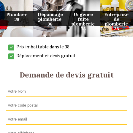
Urgence
Entreprise
Travaux
Devis
fuite
de
de
plomberie
plomberie
plomberie
plomberie
38
38
38
38
Prix imbattable dans le 38
Déplacement et devis gratuit
Demande de devis gratuit