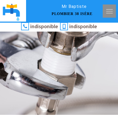
Mr Baptiste
PLOMBIER 38 ISÈRE
indisponible
indisponible