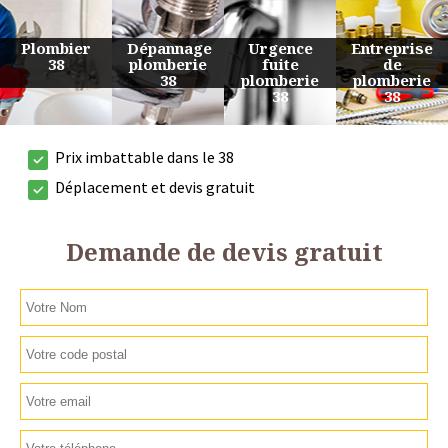
Urgence
Entreprise
Travaux
Devis
fuite
de
de
plomberie
plomberie
plomberie
plomberie
38
38
38
38
Prix imbattable dans le 38
Déplacement et devis gratuit
Demande de devis gratuit