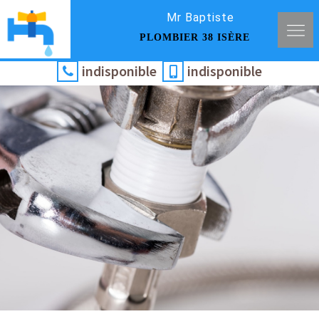
Mr Baptiste
PLOMBIER 38 ISÈRE
indisponible
indisponible