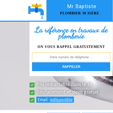
Mr Baptiste
PLOMBIER 38 ISÈRE
La référence en travaux de
plomberie
ON VOUS RAPPEL GRATUITEMENT
Prix imbattable dans le 38
Déplacement et devis gratuit
Email :
indisponible