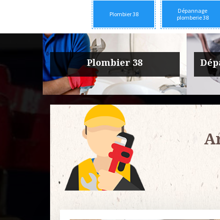
Dépannage
Plombier 38
plomberie 38
rie 38
Urgence fuite plomberie 38
Entre
Ar