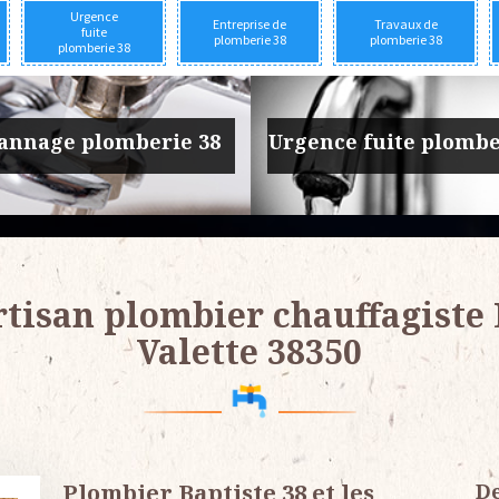
Urgence
Entreprise de
Travaux de
fuite
plomberie 38
plomberie 38
plomberie 38
prise de plomberie 38
Travaux de plomber
tisan plombier chauffagiste
Valette 38350
Plombier Baptiste 38 et les
De