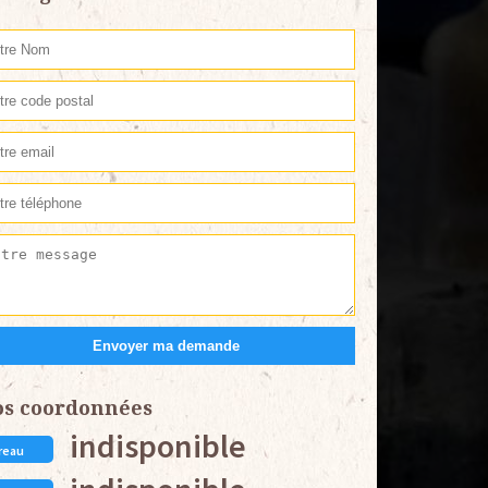
os coordonnées
indisponible
reau