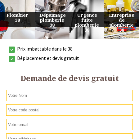
Urgence
Entreprise
Travaux
Devis
fuite
de
de
plomberie
plomberie
plomberie
plomberie
38
38
38
38
Prix imbattable dans le 38
Déplacement et devis gratuit
Demande de devis gratuit