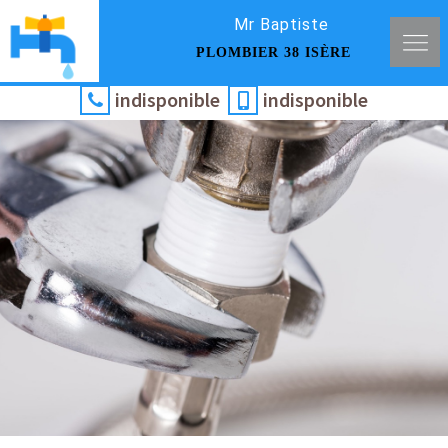
Mr Baptiste
PLOMBIER 38 ISÈRE
indisponible
indisponible