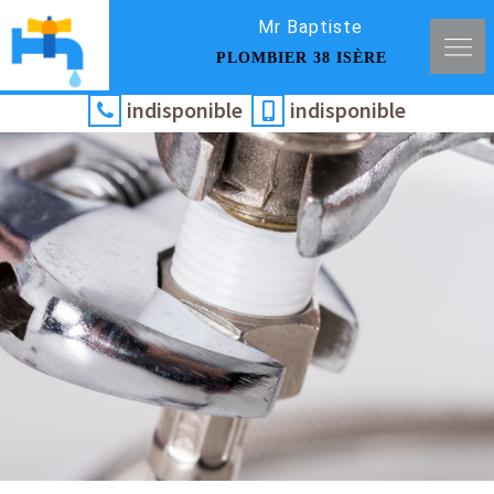
Mr Baptiste
PLOMBIER 38 ISÈRE
indisponible
indisponible