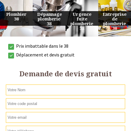
Urgence
Entreprise
Travaux
Devis
fuite
de
de
plomberie
plomberie
plomberie
plomberie
38
38
38
38
Prix imbattable dans le 38
Déplacement et devis gratuit
Demande de devis gratuit