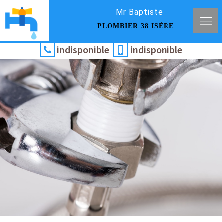
Mr Baptiste
PLOMBIER 38 ISÈRE
indisponible
indisponible