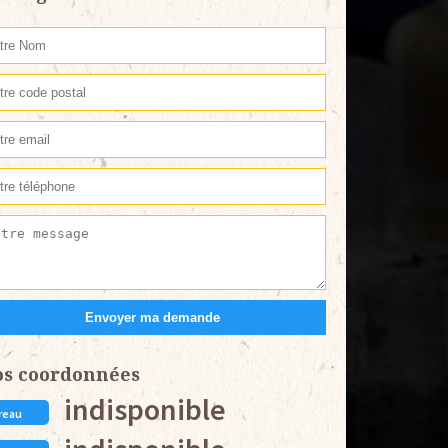
os coordonnées
indisponible
reau