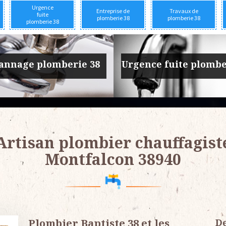
Urgence
Entreprise de
Travaux de
fuite
plomberie 38
plomberie 38
plomberie 38
prise de plomberie 38
Travaux de plomber
Artisan plombier chauffagist
Montfalcon 38940
Plombier Baptiste 38 et les
De