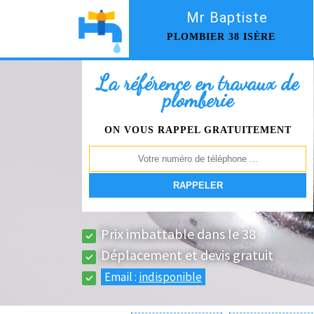
Mr Baptiste
PLOMBIER 38 ISÈRE
La référence en travaux de
plomberie
ON VOUS RAPPEL GRATUITEMENT
Prix imbattable dans le 38
Déplacement et devis gratuit
Email :
indisponible