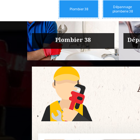
Dépannage
Plombier 38
plomberie 38
rie 38
Urgence fuite plomberie 38
Entre