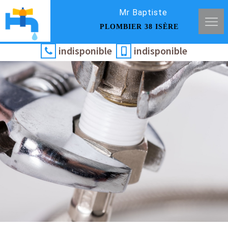
Mr Baptiste
PLOMBIER 38 ISÈRE
indisponible
indisponible