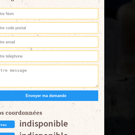
os coordonnées
indisponible
reau