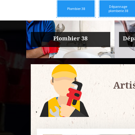
Dépannage
Plombier 38
plomberie 38
rie 38
Urgence fuite plomberie 38
Entre
Arti