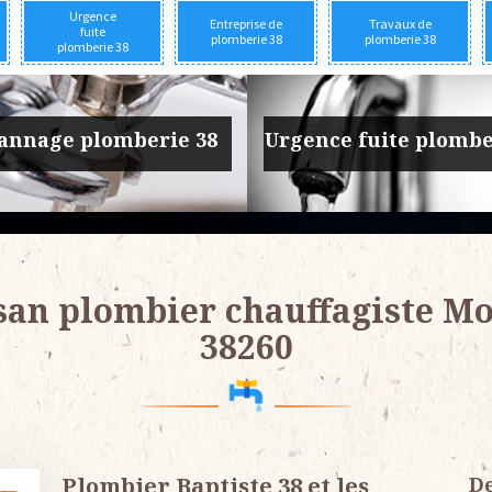
Urgence
Entreprise de
Travaux de
fuite
plomberie 38
plomberie 38
plomberie 38
prise de plomberie 38
Travaux de plomber
san plombier chauffagiste Mo
38260
Plombier Baptiste 38 et les
De