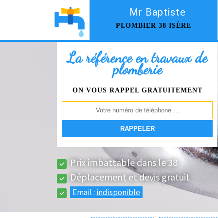
Mr Baptiste
PLOMBIER 38 ISÈRE
La référence en travaux de
plomberie
ON VOUS RAPPEL GRATUITEMENT
Prix imbattable dans le 38
Déplacement et devis gratuit
Email :
indisponible