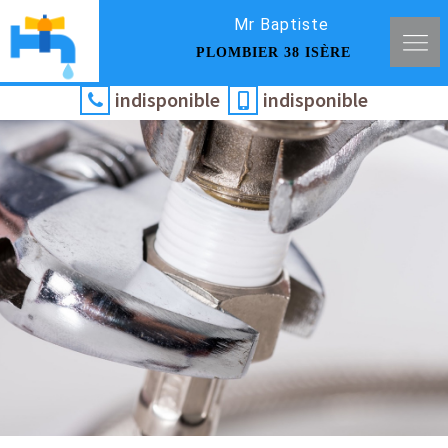
Mr Baptiste
PLOMBIER 38 ISÈRE
indisponible
indisponible