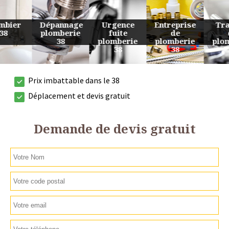
Urgence
Entreprise
Travaux
Devis
fuite
de
de
plomberie
plomberie
plomberie
plomberie
38
38
38
38
Prix imbattable dans le 38
Déplacement et devis gratuit
Demande de devis gratuit