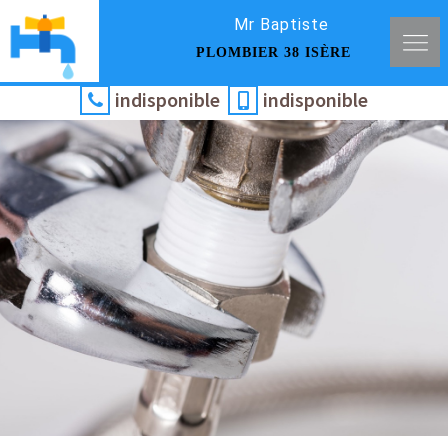
Mr Baptiste
PLOMBIER 38 ISÈRE
indisponible
indisponible