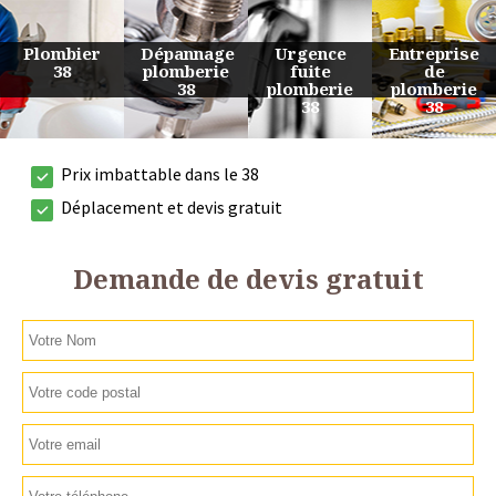
Urgence
Entreprise
Travaux
Devis
fuite
de
de
plomberie
plomberie
plomberie
plomberie
38
38
38
38
Prix imbattable dans le 38
Déplacement et devis gratuit
Demande de devis gratuit