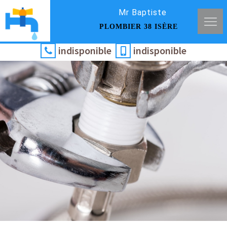
Mr Baptiste
PLOMBIER 38 ISÈRE
indisponible
indisponible