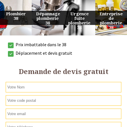
Urgence
Entreprise
Travaux
Devis
fuite
de
de
plomberie
plomberie
plomberie
plomberie
38
38
38
38
Prix imbattable dans le 38
Déplacement et devis gratuit
Demande de devis gratuit