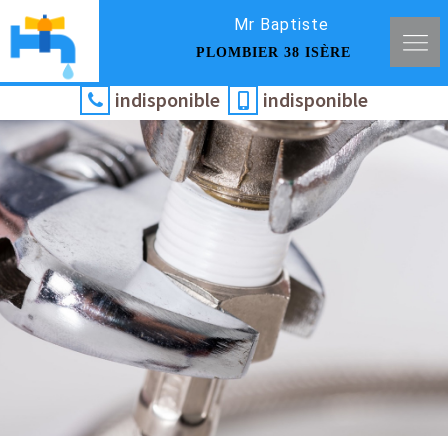
Mr Baptiste
PLOMBIER 38 ISÈRE
indisponible
indisponible