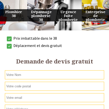
Urgence
Entreprise
Travaux
Devis
fuite
de
de
plomberie
plomberie
plomberie
plomberie
38
38
38
38
Prix imbattable dans le 38
Déplacement et devis gratuit
Demande de devis gratuit