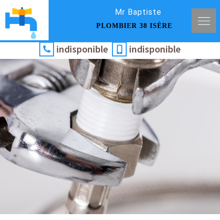
Mr Baptiste
PLOMBIER 38 ISÈRE
indisponible
indisponible