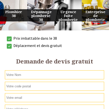
Urgence
Entreprise
Travaux
Devis
fuite
de
de
plomberie
plomberie
plomberie
plomberie
38
38
38
38
Prix imbattable dans le 38
Déplacement et devis gratuit
Demande de devis gratuit