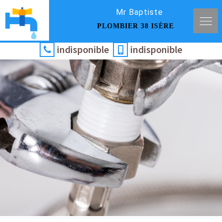
Mr Baptiste
PLOMBIER 38 ISÈRE
indisponible
indisponible