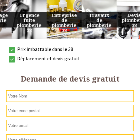
Urgence
Entreprise
Travaux
Devis
fuite
de
de
plomberie
plomberie
plomberie
plomberie
38
38
38
38
Prix imbattable dans le 38
Déplacement et devis gratuit
Demande de devis gratuit