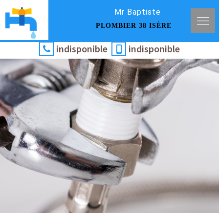
Mr Baptiste
PLOMBIER 38 ISÈRE
indisponible
indisponible