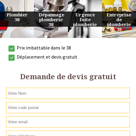
Urgence
Entreprise
Travaux
Devis
fuite
de
de
plomberie
plomberie
plomberie
plomberie
38
38
38
38
Prix imbattable dans le 38
Déplacement et devis gratuit
Demande de devis gratuit