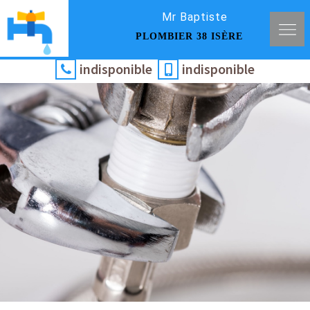
Mr Baptiste
PLOMBIER 38 ISÈRE
indisponible
indisponible