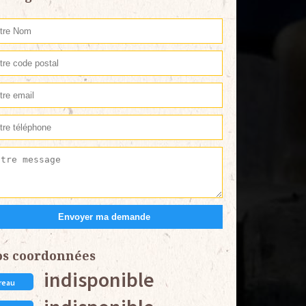
os coordonnées
indisponible
reau