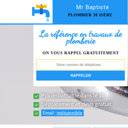
Mr Baptiste
PLOMBIER 38 ISÈRE
La référence en travaux de
plomberie
ON VOUS RAPPEL GRATUITEMENT
Prix imbattable dans le 38
Déplacement et devis gratuit
Email :
indisponible