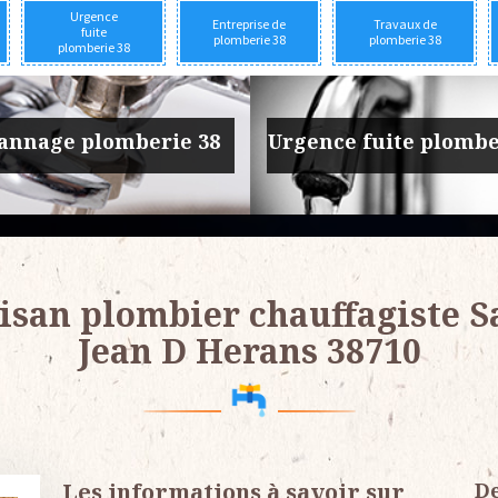
Urgence
Entreprise de
Travaux de
fuite
plomberie 38
plomberie 38
plomberie 38
prise de plomberie 38
Travaux de plomber
isan plombier chauffagiste S
Jean D Herans 38710
Les informations à savoir sur
De