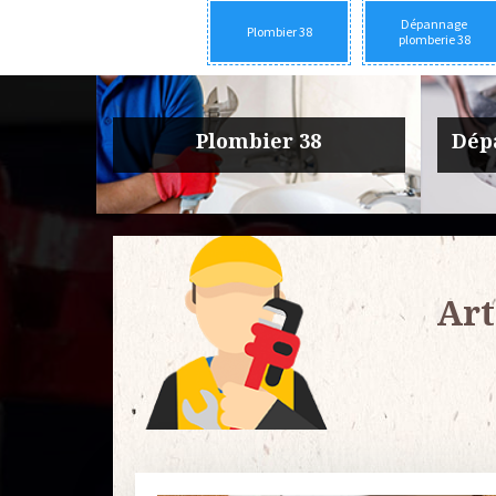
Dépannage
Plombier 38
plomberie 38
rie 38
Urgence fuite plomberie 38
Entre
Art