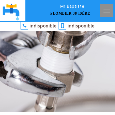
Mr Baptiste
PLOMBIER 38 ISÈRE
indisponible
indisponible