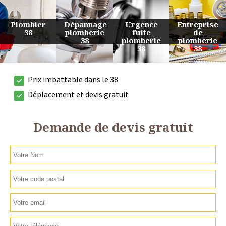
Urgence
Entreprise
Travaux
Devis
fuite
de
de
plomberie
plomberie
plomberie
plomberie
38
38
38
38
Prix imbattable dans le 38
Déplacement et devis gratuit
Demande de devis gratuit