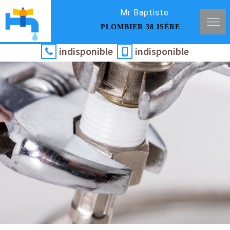
Mr Baptiste
PLOMBIER 38 ISÈRE
indisponible
indisponible