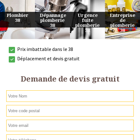
Urgence
Entreprise
Travaux
Devis
fuite
de
de
plomberie
plomberie
plomberie
plomberie
38
38
38
38
Prix imbattable dans le 38
Déplacement et devis gratuit
Demande de devis gratuit