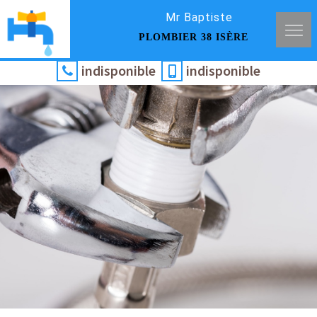
Mr Baptiste
PLOMBIER 38 ISÈRE
indisponible
indisponible