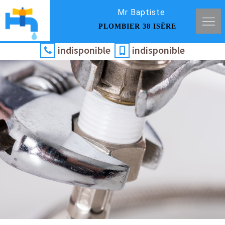
Mr Baptiste
PLOMBIER 38 ISÈRE
indisponible
indisponible