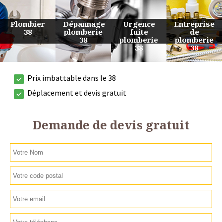
Urgence
Entreprise
Travaux
Devis
fuite
de
de
plomberie
plomberie
plomberie
plomberie
38
38
38
38
Prix imbattable dans le 38
Déplacement et devis gratuit
Demande de devis gratuit