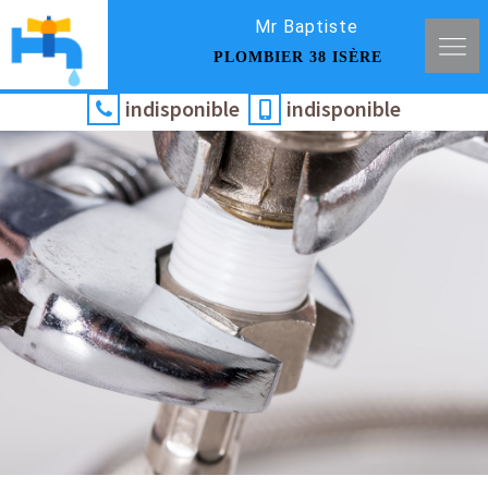
Mr Baptiste
PLOMBIER 38 ISÈRE
indisponible
indisponible