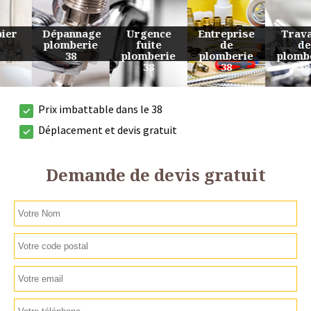
Urgence
Entreprise
Travaux
Devis
fuite
de
de
plomberie
plomberie
plomberie
plomberie
38
38
38
38
Prix imbattable dans le 38
Déplacement et devis gratuit
Demande de devis gratuit