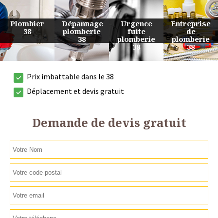
Urgence
Entreprise
Travaux
Devis
fuite
de
de
plomberie
plomberie
plomberie
plomberie
38
38
38
38
Prix imbattable dans le 38
Déplacement et devis gratuit
Demande de devis gratuit