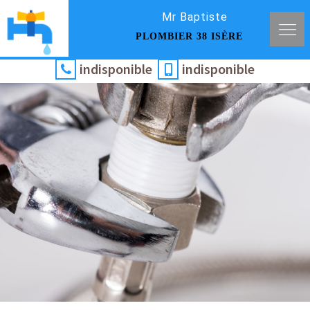
Mr Baptiste
PLOMBIER 38 ISÈRE
indisponible
indisponible