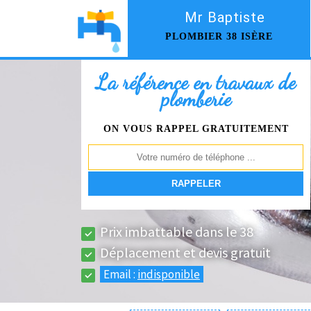
Mr Baptiste
PLOMBIER 38 ISÈRE
La référence en travaux de
plomberie
ON VOUS RAPPEL GRATUITEMENT
Prix imbattable dans le 38
Déplacement et devis gratuit
Email :
indisponible