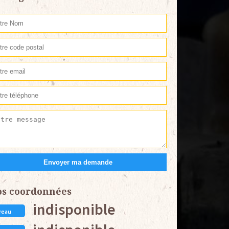
os coordonnées
indisponible
reau