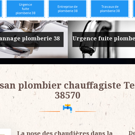
Urgence
Entreprise de
Travaux de
fuite
plomberie 38
plomberie 38
plomberie 38
prise de plomberie 38
Travaux de plomber
san plombier chauffagiste T
38570
La pose des chaudières dans la
De