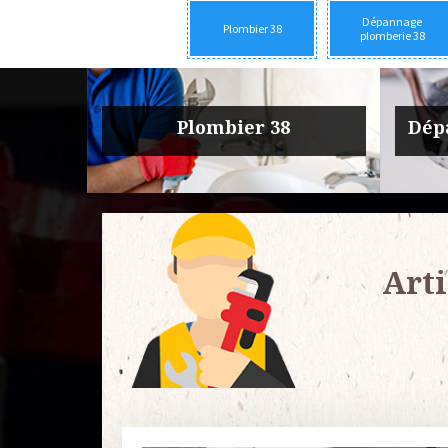
Dépannage
Plombier 38
plomberie 38
rie 38
Urgence fuite plomberie 38
Entre
Arti