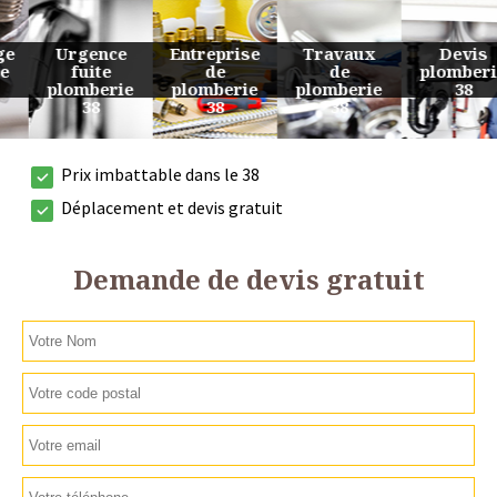
Urgence
Entreprise
Travaux
Devis
fuite
de
de
plomberie
plomberie
plomberie
plomberie
38
38
38
38
Prix imbattable dans le 38
Déplacement et devis gratuit
Demande de devis gratuit