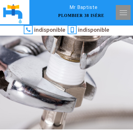
Mr Baptiste
PLOMBIER 38 ISÈRE
indisponible
indisponible