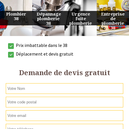
Urgence
Entreprise
Travaux
Devis
fuite
de
de
plomberie
plomberie
plomberie
plomberie
38
38
38
38
Prix imbattable dans le 38
Déplacement et devis gratuit
Demande de devis gratuit