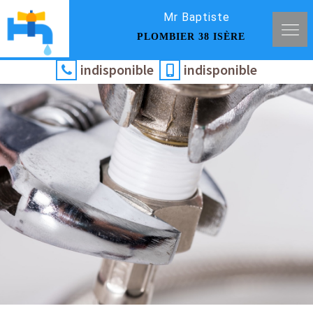
Mr Baptiste
PLOMBIER 38 ISÈRE
indisponible
indisponible