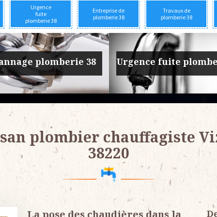
Urgence
Entreprise de
Travaux de
fuite
plomberie 38
plomberie 38
plomberie 38
prise de plomberie 38
Travaux de plomber
san plombier chauffagiste Vi
38220
La pose des chaudières dans la
De