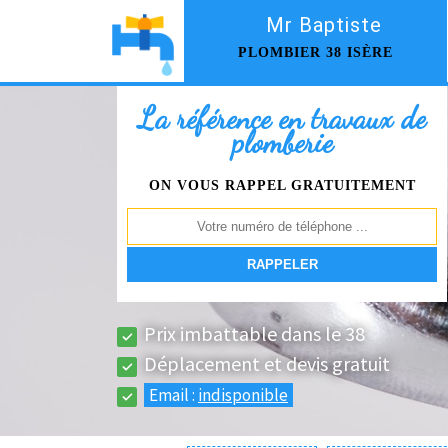
Mr Baptiste
PLOMBIER 38 ISÈRE
La référence en travaux de
plomberie
ON VOUS RAPPEL GRATUITEMENT
Prix imbattable dans le 38
Déplacement et devis gratuit
Email :
indisponible