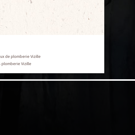
ux de plomberie Vizille
 plomberie Vizille