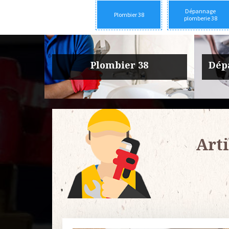
Dépannage
Plombier 38
plomberie 38
rie 38
Urgence fuite plomberie 38
Entre
Arti