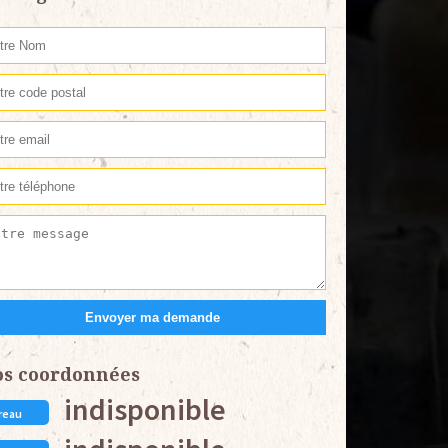
os coordonnées
indisponible
reau