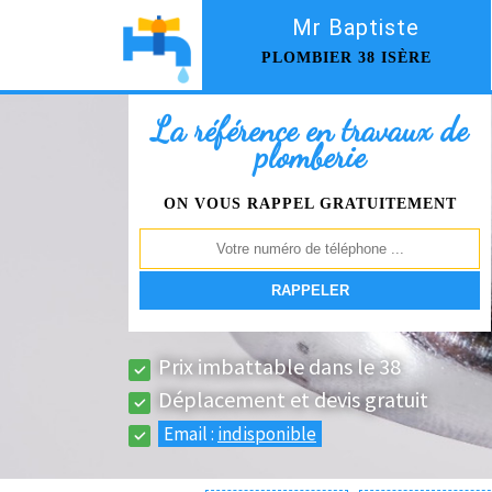
Mr Baptiste
PLOMBIER 38 ISÈRE
La référence en travaux de
plomberie
ON VOUS RAPPEL GRATUITEMENT
Prix imbattable dans le 38
Déplacement et devis gratuit
Email :
indisponible