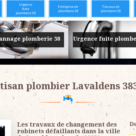
Urgence
Entreprise de
Travaux de
fuite
plomberie 38
plomberie 38
plomberie 38
prise de plomberie 38
Travaux de plomber
tisan plombier Lavaldens 38
Les travaux de changement des
De
robinets défaillants dans la ville