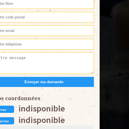
os coordonnées
indisponible
reau
indisponible
antier