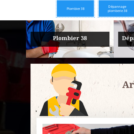
Dépannage
Plombier 38
plomberie 38
rie 38
Urgence fuite plomberie 38
Entre
Ar