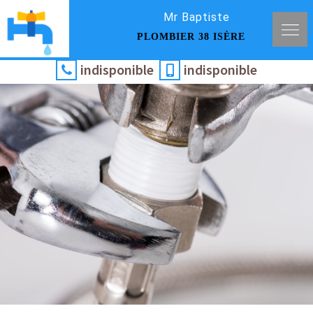
Mr Baptiste
PLOMBIER 38 ISÈRE
indisponible
indisponible