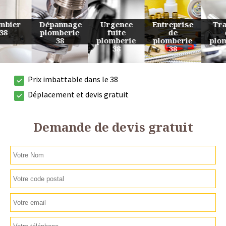
Urgence
Entreprise
Travaux
Devis
fuite
de
de
plomberie
plomberie
plomberie
plomberie
38
38
38
38
Prix imbattable dans le 38
Déplacement et devis gratuit
Demande de devis gratuit