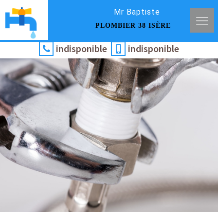
Mr Baptiste
PLOMBIER 38 ISÈRE
indisponible
indisponible