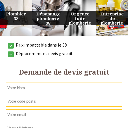
Urgence
Entreprise
Travaux
Devis
fuite
de
de
plomberie
plomberie
plomberie
plomberie
38
38
38
38
Prix imbattable dans le 38
Déplacement et devis gratuit
Demande de devis gratuit