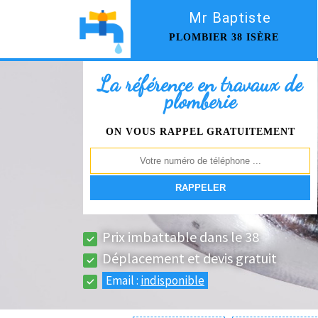
Mr Baptiste
PLOMBIER 38 ISÈRE
La référence en travaux de
plomberie
ON VOUS RAPPEL GRATUITEMENT
Prix imbattable dans le 38
Déplacement et devis gratuit
Email :
indisponible