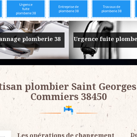
Urgence
Entreprise de
Travaux de
fuite
plomberie 38
plomberie 38
plomberie 38
prise de plomberie 38
Travaux de plomber
tisan plombier Saint Georges
Commiers 38450
Les opérations de changement
De