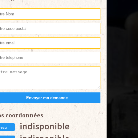
os coordonnées
indisponible
reau