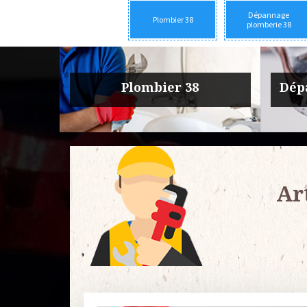
Dépannage
Plombier 38
plomberie 38
rie 38
Urgence fuite plomberie 38
Entre
Ar