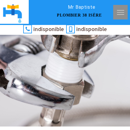
Mr Baptiste
PLOMBIER 38 ISÈRE
indisponible
indisponible