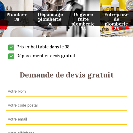
Urgence
Entreprise
Travaux
Devis
fuite
de
de
plomberie
plomberie
plomberie
plomberie
38
38
38
38
Prix imbattable dans le 38
Déplacement et devis gratuit
Demande de devis gratuit