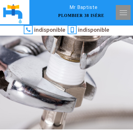
Mr Baptiste
PLOMBIER 38 ISÈRE
indisponible
indisponible