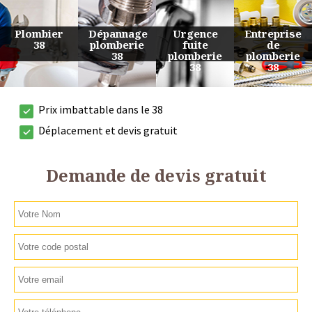
Urgence
Entreprise
Travaux
Devis
fuite
de
de
plomberie
plomberie
plomberie
plomberie
38
38
38
38
Prix imbattable dans le 38
Déplacement et devis gratuit
Demande de devis gratuit